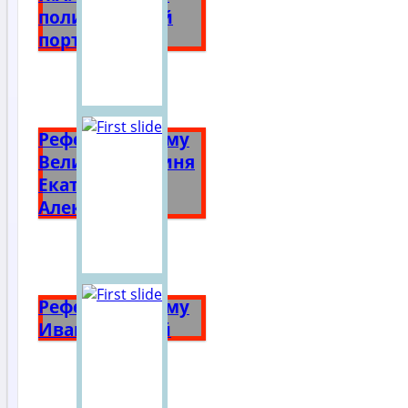
политический
портрет
Реферат на тему
Великая княгиня
Екатерина
Алексеевна
Реферат на тему
Иван Грозный