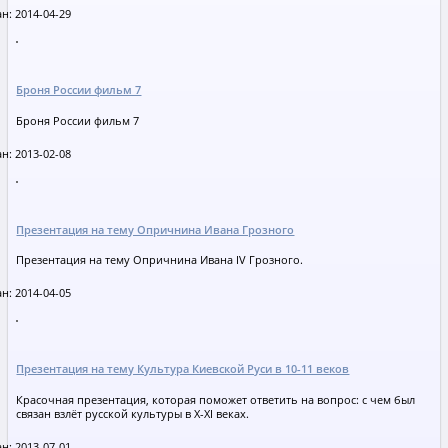
н: 2014-04-29
Броня России фильм 7
Броня России фильм 7
н: 2013-02-08
Презентация на тему Опричнина Ивана Грозного
Презентация на тему Опричнина Ивана ΙV Грозного.
н: 2014-04-05
Презентация на тему Культура Киевской Руси в 10-11 веков
Красочная презентация, которая поможет ответить на вопрос: с чем был
связан взлёт русской культуры в X-XI веках.
н: 2013-07-01