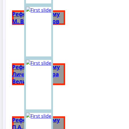
Реферат на тему
М. В. Ломоносов
Реферат на тему
Личность Петра
Великого
Реферат на тему
П.А. Столыпин