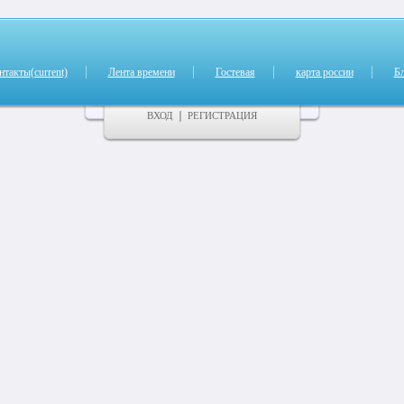
нтакты
(current)
Лента времени
Гостевая
карта россии
Б
ВХОД
РЕГИСТРАЦИЯ