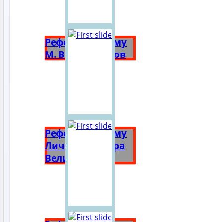
Реферат на тему
М. В. Ломоносов
Реферат на тему
Личность Петра
Великого