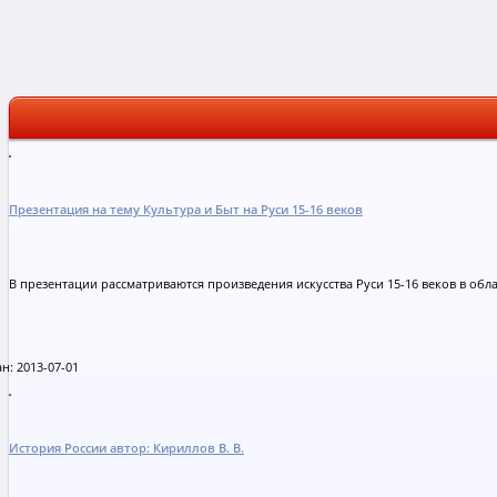
Презентация на тему Культура и Быт на Руси 15-16 веков
В презентации рассматриваются произведения искусства Руси 15-16 веков в обл
н: 2013-07-01
История России автор: Кириллов В. В.