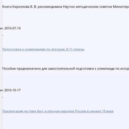
Книга Кириллова В. В. рекомендована Научно-методическим советом Министерс
н: 2010-07-19
Подготовка к олимпиадам по истории. 8-11 классы
Пособие предназначено для самостоятельной подготовки к олимпиаде по истори
н: 2010-10-17
Презентация на тему Быт и обычаи народов России в начале 19 века