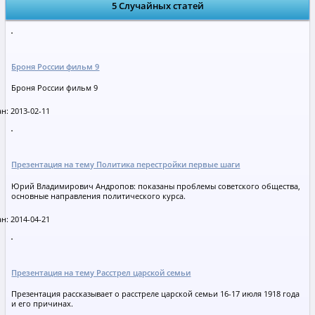
5 Случайных статей
Броня России фильм 9
Броня России фильм 9
н: 2013-02-11
Презентация на тему Политика перестройки первые шаги
Юрий Владимирович Андропов: показаны проблемы советского общества,
основные направления политического курса.
н: 2014-04-21
Презентация на тему Расстрел царской семьи
Презентация рассказывает о расстреле царской семьи 16-17 июля 1918 года
и его причинах.