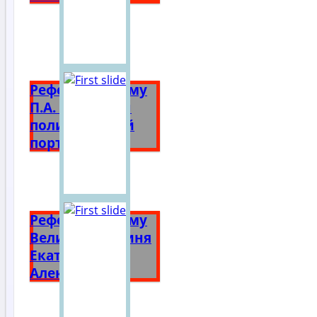
Реферат на тему
П.А. Столыпин
политический
портрет
Реферат на тему
Великая княгиня
Екатерина
Алексеевна