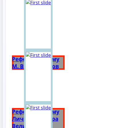
Реферат на тему
М. В. Ломоносов
Реферат на тему
Личность Петра
Великого