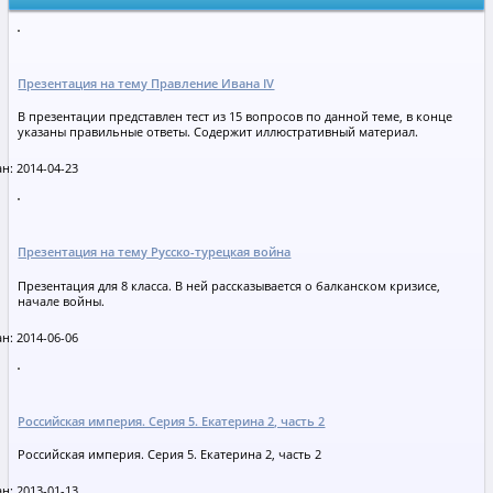
Презентация на тему Правление Ивана IV
В презентации представлен тест из 15 вопросов по данной теме, в конце
указаны правильные ответы. Содержит иллюстративный материал.
н: 2014-04-23
Презентация на тему Русско-турецкая война
Презентация для 8 класса. В ней рассказывается о балканском кризисе,
начале войны.
н: 2014-06-06
Российская империя. Серия 5. Екатерина 2, часть 2
Российская империя. Серия 5. Екатерина 2, часть 2
н: 2013-01-13