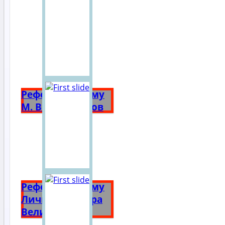
Реферат на тему
М. В. Ломоносов
Реферат на тему
Личность Петра
Великого