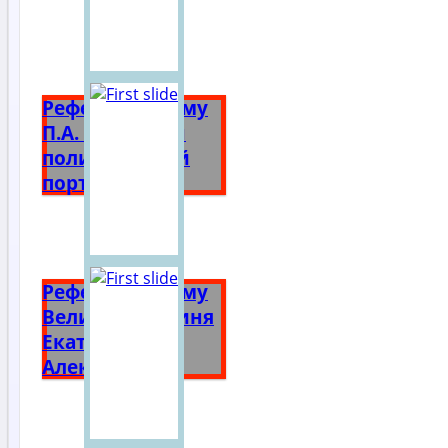
Реферат на тему
П.А. Столыпин
политический
портрет
Реферат на тему
Великая княгиня
Екатерина
Алексеевна