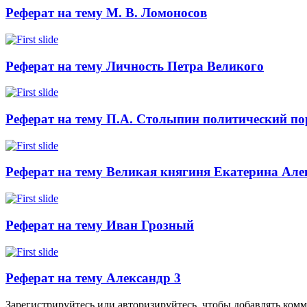
Реферат на тему М. В. Ломоносов
Реферат на тему Личность Петра Великого
Реферат на тему П.А. Столыпин политический по
Реферат на тему Великая княгиня Екатерина Але
Реферат на тему Иван Грозный
Реферат на тему Александр 3
Зарегистрируйтесь или авторизируйтесь, чтобы добавлять комм