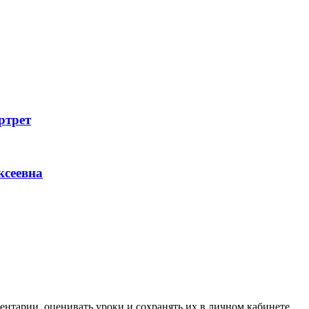
ртрет
ксеевна
ентарии, оценивать уроки и сохранять их в личном кабинете