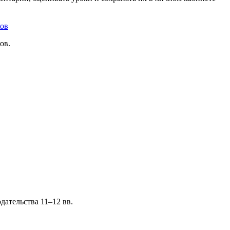
ков
ов.
дательства 11–12 вв.