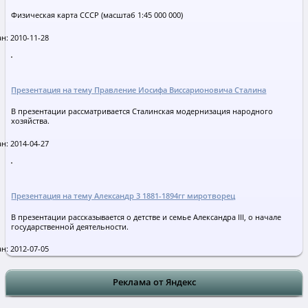
Физическая карта СССР (масштаб 1:45 000 000)
н: 2010-11-28
Презентация на тему Правление Иосифа Виссарионовича Сталина
В презентации рассматривается Сталинская модернизация народного
хозяйства.
н: 2014-04-27
Презентация на тему Александр 3 1881-1894гг миротворец
В презентации рассказывается о детстве и семье Александра III, о начале
государственной деятельности.
н: 2012-07-05
Реклама от Яндекс