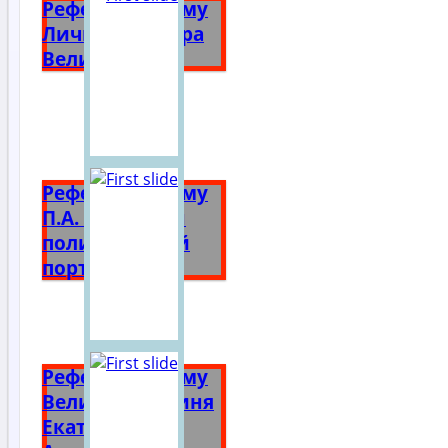
Реферат на тему
Личность Петра
Великого
Реферат на тему
П.А. Столыпин
политический
портрет
Реферат на тему
Великая княгиня
Екатерина