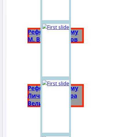
Реферат на тему
М. В. Ломоносов
Реферат на тему
Личность Петра
Великого