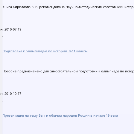
Книга Кириллова В. В. рекомендована Научно-методическим советом Министерс
н: 2010-07-19
Подготовка к олимпиадам по истории. 8-11 классы
Пособие предназначено для самостоятельной подготовки к олимпиаде по истори
н: 2010-10-17
Презентация на тему Быт и обычаи народов России в начале 19 века