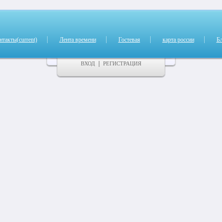
нтакты
(current)
Лента времени
Гостевая
карта россии
Б
ВХОД
РЕГИСТРАЦИЯ