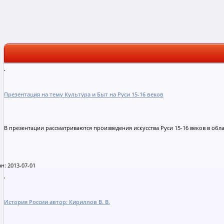
Презентация на тему Культура и Быт на Руси 15-16 веков
В презентации рассматриваются произведения искусства Руси 15-16 веков в обл
н: 2013-07-01
История России автор: Кириллов В. В.