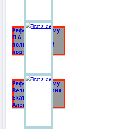
Реферат на тему
П.А. Столыпин
политический
портрет
Реферат на тему
Великая княгиня
Екатерина
Алексеевна