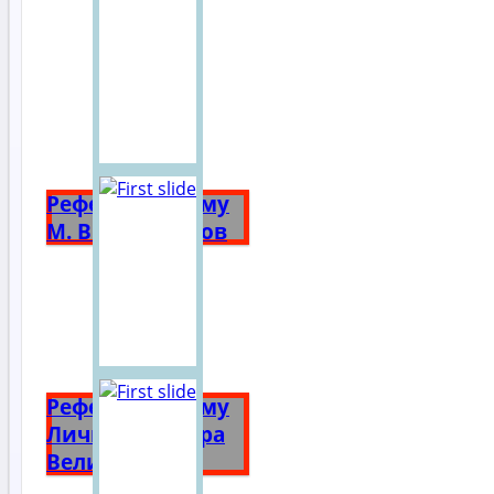
Реферат на тему
М. В. Ломоносов
Реферат на тему
Личность Петра
Великого