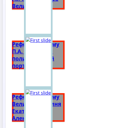
Великого
Реферат на тему
П.А. Столыпин
политический
портрет
Реферат на тему
Великая княгиня
Екатерина
Алексеевна