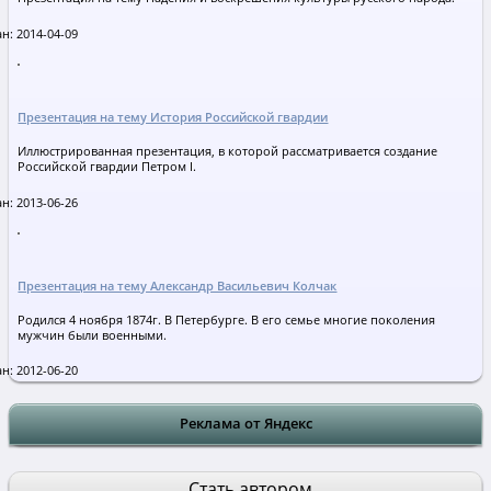
н: 2014-04-09
Презентация на тему История Российской гвардии
Иллюстрированная презентация, в которой рассматривается создание
Российской гвардии Петром I.
н: 2013-06-26
Презентация на тему Александр Васильевич Колчак
Родился 4 ноября 1874г. В Петербурге. В его семье многие поколения
мужчин были военными.
н: 2012-06-20
Реклама от Яндекс
Стать автором