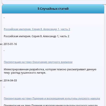
5 Случайных статей
Российская империя. Серия 8. Александр 1, часть 2
Российская империя. Серия 8. Александр 1, часть 2
н: 2013-01-16
Презентация на тему Окончание смутного времени
Иллюстрированная разработка, которая тезисно рассматривает данную
тему: распад тушинского лагеря.
н: 2014-04-03
Презентация на тему Падения и воскрешения культуры русского народа
Презентация на тему Падения и воскрешения культуры русского народа.