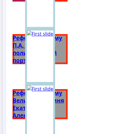
Реферат на тему
П.А. Столыпин
политический
портрет
Реферат на тему
Великая княгиня
Екатерина
Алексеевна