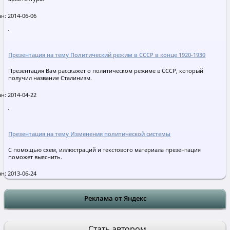
н: 2014-06-06
Презентация на тему Политический режим в СССР в конце 1920-1930
Презентация Вам расскажет о политическом режиме в СССР, который
получил название Сталинизм.
н: 2014-04-22
Презентация на тему Изменения политической системы
С помощью схем, иллюстраций и текстового материала презентация
поможет выяснить.
н: 2013-06-24
Реклама от Яндекс
Стать автором