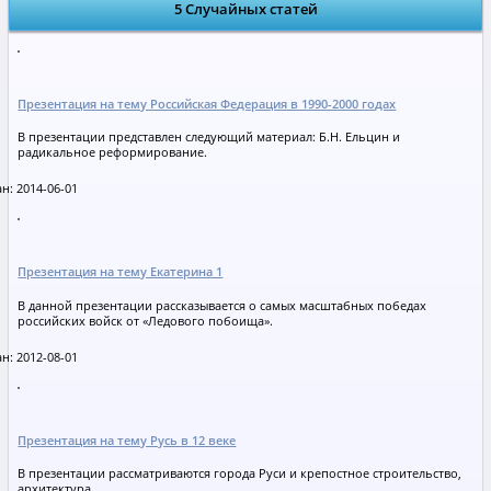
5 Случайных статей
Презентация на тему Российская Федерация в 1990-2000 годах
В презентации представлен следующий материал: Б.Н. Ельцин и
радикальное реформирование.
н: 2014-06-01
Презентация на тему Екатерина 1
В данной презентации рассказывается о самых масштабных победах
российских войск от «Ледового побоища».
н: 2012-08-01
Презентация на тему Русь в 12 веке
В презентации рассматриваются города Руси и крепостное строительство,
архитектура.