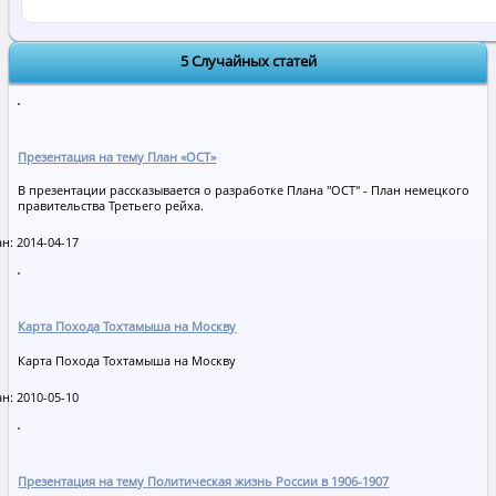
5 Случайных статей
Презентация на тему План «ОСТ»
В презентации рассказывается о разработке Плана "ОСТ" - План немецкого
правительства Третьего рейха.
н: 2014-04-17
Карта Похода Тохтамыша на Москву
Карта Похода Тохтамыша на Москву
н: 2010-05-10
Презентация на тему Политическая жизнь России в 1906-1907