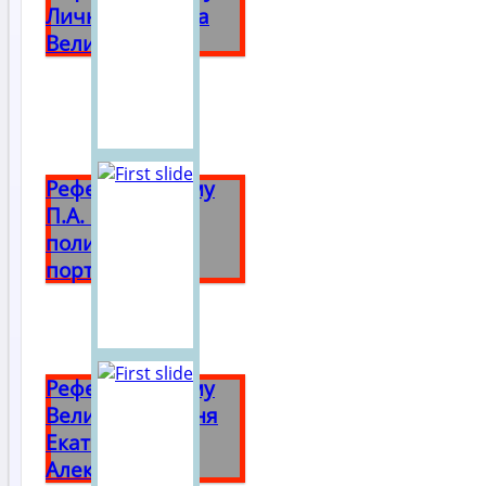
Личность Петра
Великого
Реферат на тему
П.А. Столыпин
политический
портрет
Реферат на тему
Великая княгиня
Екатерина
Алексеевна