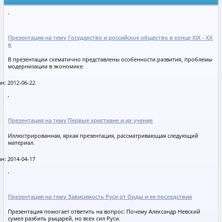
Презентация на тему Государство и российское общество в конце XIX - XX
в
В презентации схематично представлены особенности развития, проблемы
модернизации в экономике.
н: 2012-06-22
Презентация на тему Первые христиане и их учение
Иллюстрированная, яркая презентация, рассматривающая следующий
материал.
н: 2014-04-17
Презентация на тему Зависимость Руси от Орды и ее последствия
Презентация помогает ответить на вопрос: Почему Александр Невский
сумел разбить рыцарей, но всех сил Руси.