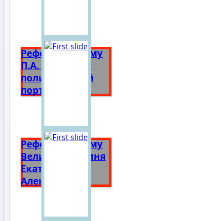
Реферат на тему
П.А. Столыпин
политический
портрет
Реферат на тему
Великая княгиня
Екатерина
Алексеевна