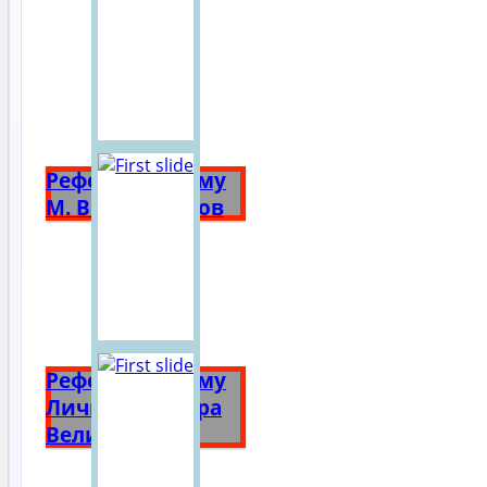
Реферат на тему
М. В. Ломоносов
Реферат на тему
Личность Петра
Великого