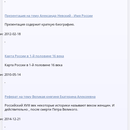
Презентация на тему Александр Невский - Имя России
Презентация содержит краткую биографию.
н: 2012-02-18
Карта России в 1-й половине 16 века
Карта России в 1-й половине 16 века
н: 2010-05-14
Реферат на тему Великая княгиня Екатерина Алексеевна
Российский ХVIII век некоторые историки называют веком женщин. И
действительно , после смерти Петра Великого.
н: 2014-12-21