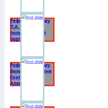
Реферат на тему
П.А. Столыпин
политический
портрет
Реферат на тему
Великая княгиня
Екатерина
Алексеевна