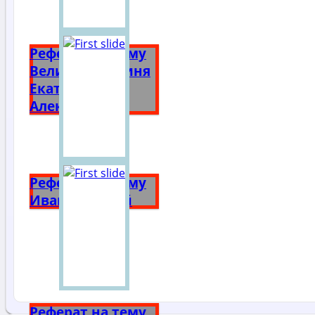
Реферат на тему
Великая княгиня
Екатерина
Алексеевна
Реферат на тему
Иван Грозный
Реферат на тему