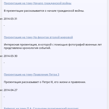
Презентация на тему Начало гражданской войны
В презентации рассказывается о начале гражданской войны.
н: 2014-03-31
Презентация на тему На фронтах второй мировой
Интересная презентация, в которой с помощью фотографий военных лет
представлена хронология событий.
н: 2014-03-30
Презентация на тему Правление Петра 3
Презентация рассказывает о Петре III, его жизни и правлении.
н: 2014-04-27
Реферат на тему П.А. Столыпин политический портрет