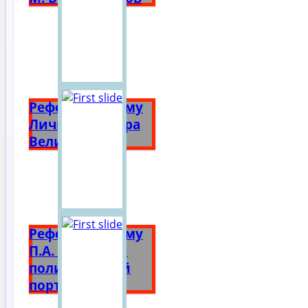
Реферат на тему
Личность Петра
Великого
Реферат на тему
П.А. Столыпин
политический
портрет