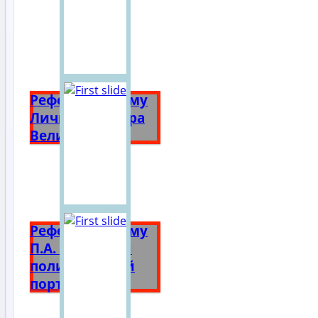
Реферат на тему
Личность Петра
Великого
Реферат на тему
П.А. Столыпин
политический
портрет