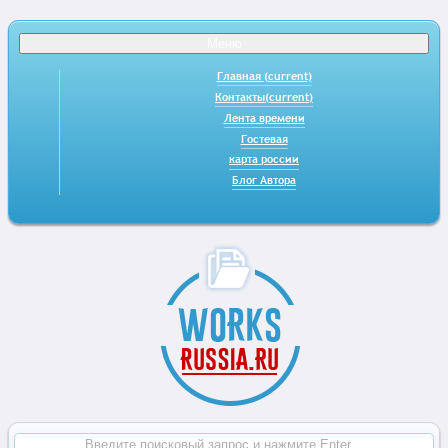
Меню
Главная
(current)
Контакты
(current)
Лента времени
Гостевая
карта россии
Блог Автора