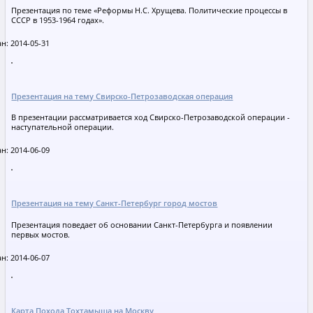
Презентация по теме «Реформы Н.С. Хрущева. Политические процессы в
СССР в 1953-1964 годах».
н: 2014-05-31
Презентация на тему Свирско-Петрозаводская операция
В презентации рассматривается ход Свирско-Петрозаводской операции -
наступательной операции.
н: 2014-06-09
Презентация на тему Санкт-Петербург город мостов
Презентация поведает об основании Санкт-Петербурга и появлении
первых мостов.
н: 2014-06-07
Карта Похода Тохтамыша на Москву