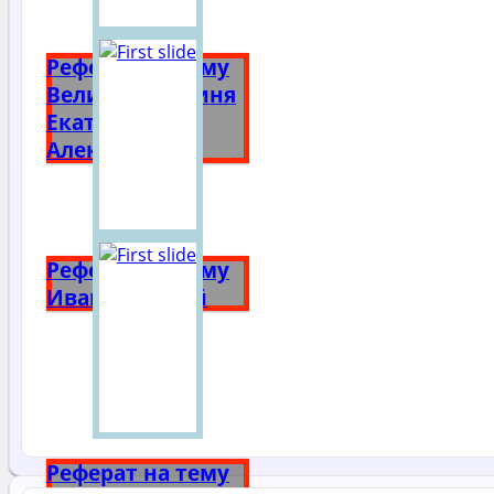
Реферат на тему
Великая княгиня
Екатерина
Алексеевна
Реферат на тему
Иван Грозный
Реферат на тему