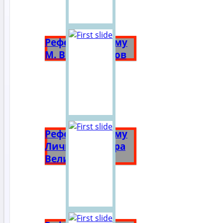
Реферат на тему
М. В. Ломоносов
Реферат на тему
Личность Петра
Великого