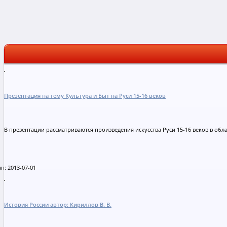
Презентация на тему Культура и Быт на Руси 15-16 веков
В презентации рассматриваются произведения искусства Руси 15-16 веков в обл
н: 2013-07-01
История России автор: Кириллов В. В.