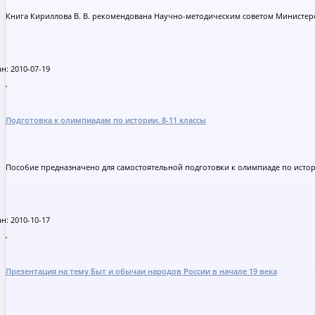
Книга Кириллова В. В. рекомендована Научно-методическим советом Министерс
н: 2010-07-19
Подготовка к олимпиадам по истории. 8-11 классы
Пособие предназначено для самостоятельной подготовки к олимпиаде по истори
н: 2010-10-17
Презентация на тему Быт и обычаи народов России в начале 19 века